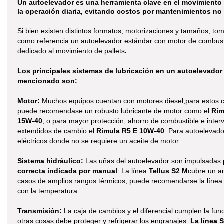
Un autoelevador es una herramienta clave en el movimiento d
la operación diaria, evitando costos por mantenimientos n
Si bien existen distintos formatos, motorizaciones y tamaños, t
como referencia un autoelevador estándar con motor de combust
dedicado al movimiento de pallets
.
Los principales sistemas de lubricación en un autoelevador
mencionado son:
Motor
:
Muchos equipos cuentan con motores diesel,para estos 
puede recomendase un robusto lubricante de motor como el
Rim
15W-40
, o para mayor protección, ahorro de combustible e inter
extendidos de cambio el
Rimula R5 E 10W-40
. Para autoelevad
eléctricos donde no se requiere un aceite de motor.
Sistema hidráulico
:
Las uñas del autoelevador son impulsadas po
correcta indicada por manual
. La línea
Tellus S2 M
cubre un am
casos de amplios rangos térmicos, puede recomendarse la líne
con la temperatura.
Transmisión
:
La caja de cambios y el diferencial cumplen la funci
otras cosas debe proteger y refrigerar los engranajes.
La línea 